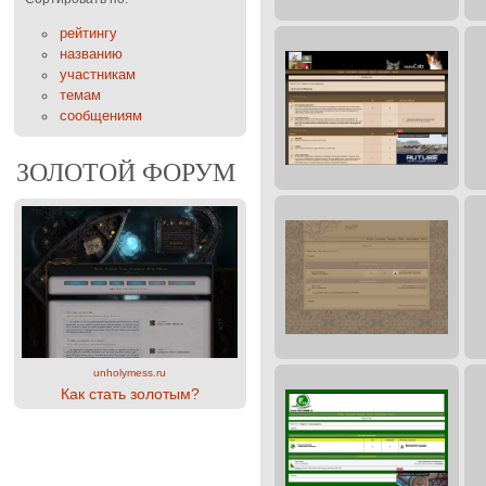
рейтингу
названию
участникам
темам
сообщениям
ЗОЛОТОЙ ФОРУМ
unholymess.ru
Как стать золотым?