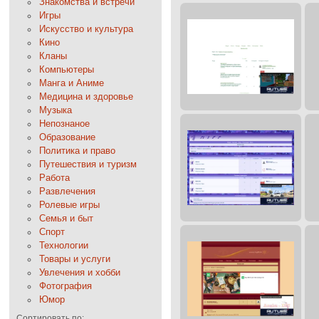
Знакомства и встречи
Игры
Искусство и культура
Кино
Кланы
Компьютеры
Манга и Аниме
Медицина и здоровье
Музыка
Непознаное
Образование
Политика и право
Путешествия и туризм
Работа
Развлечения
Ролевые игры
Семья и быт
Спорт
Технологии
Товары и услуги
Увлечения и хобби
Фотография
Юмор
Сортировать по: