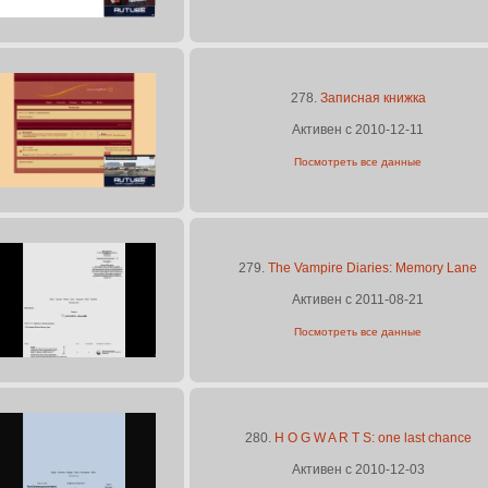
278.
Записная книжка
Активен с 2010-12-11
Посмотреть все данные
279.
The Vampire Diaries: Memory Lane
Активен с 2011-08-21
Посмотреть все данные
280.
H O G W A R T S: one last chance
Активен с 2010-12-03