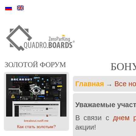
Ру
En
ЗОЛОТОЙ ФОРУМ
БОН
Главная
→
Все н
Уважаемые участ
В связи с
днем 
breakout.rusff.me
акции!
Как стать золотым?