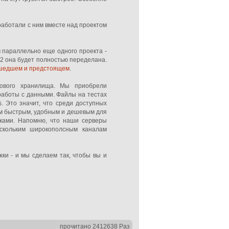
работали с ним вместе над проектом
м параллельно еще одного проекта -
12 она будет полностью переделана.
шедшем и предстоящем
.
лового хранилища. Мы приобрели
работы с данными. Файлы на тестах
. Это значит, что среди доступных
ым быстрым, удобным и дешевым для
иками. Напомню, что наши серверы
скольким широкополсным каналам
ки - и мы сделаем так, чтобы вы и
прочитано 2412638 Раз