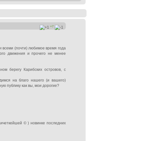
+7
и всеми (почти) любимое время года
ного движения и прочего не менее
ом берегу Карибских островов, с
димся на благо нашего (и вашего)
ую публику как вы, мои дорогие?
аичеткейшей © ) новинке последних