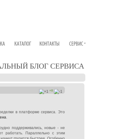
ЛЬНЫЙ БЛОГ СЕРВИСА
+8
ределки в платформе сервиса. Это
ена
.
рудно поддерживались, новые - не
ет работать. Параллельно с этим
начнут грузится быстрее. Особенно