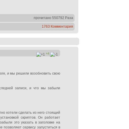
прочитано 550792 Раза
1763 Комментария
+4
логе, и мы решили возобновить свою
следней записи, и что мы забыли
тно хотели сделать из него стоящий
 установкой скриптов. Он работает
забыли это указать в заголовке на
не позволяют сервису запуститься в