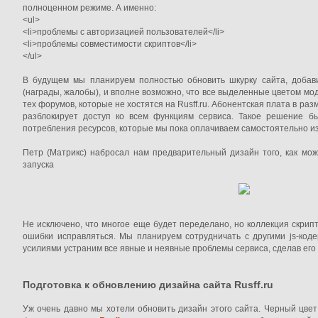
полноценном режиме. А именно:
<ul>
<li>проблемы с авторизацией пользователей</li>
<li>проблемы совместимости скриптов</li>
</ul>
В будущем мы планируем полностью обновить шкурку сайта, добав
(награды, жалобы), и вполне возможно, что все выделенные цветом мо
тех форумов, которые не хостятся на Rusff.ru. Абонентская плата в ра
разблокирует доступ ко всем функциям сервиса. Такое решение б
потребления ресурсов, которые мы пока оплачиваем самостоятельно из 
Петр (Матрикс) набросал нам предварительный дизайн того, как мож
запуска
Не исключено, что многое еще будет переделано, но коллекция скрип
ошибки исправляться. Мы планируем сотрудничать с другими js-код
усилиями устраним все явные и неявные проблемы сервиса, сделав ег
Подготовка к обновлению дизайна сайта Rusff.ru
Уж очень давно мы хотели обновить дизайн этого сайта. Черный цвет