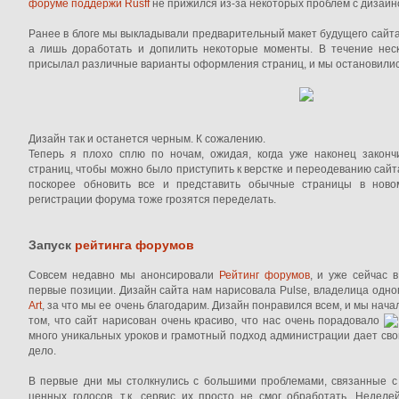
форуме поддержи Rusff
не прижился из-за некоторых проблем с дизайн
Ранее в блоге мы выкладывали предварительный макет будущего сайта,
а лишь доработать и допилить некоторые моменты. В течение нес
присылал различные варианты оформления страниц, и мы остановилис
Дизайн так и останется черным. К сожалению.
Теперь я плохо сплю по ночам, ожидая, когда уже наконец закон
страниц, чтобы можно было приступить к верстке и переодеванию сайт
поскорее обновить все и представить обычные страницы в нов
регистрации форума тоже грозятся переделать.
Запуск
рейтинга форумов
Совсем недавно мы анонсировали
Рейтинг форумов
, и уже сейчас 
первые позиции. Дизайн сайта нам нарисовала Pulse, владелица одн
Art
, за что мы ее очень благодарим. Дизайн понравился всем, и мы нач
том, что сайт нарисован очень красиво, что нас очень порадовало
много уникальных уроков и грамотный подход администрации дает сво
дело.
В первые дни мы столкнулись с большими проблемами, связанные с
ценных голосов, т.к. сервис их просто не смог обработать. Недел