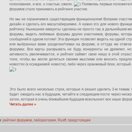
голосования, и все, к счастью, ожило.
Появилиь первые положитель
форумов стало принимать в рейтинге участие.
Но мы не ограничимся существующим функционалом! Вопреки счастли
дизайн и сделать его масштабируемее. А нужно это для нового функц
рейтингу. Нынешние аккаунты сделаны не просто так, в дальнейшем м
форумы, видеть любимые форумы других участников, форумы, которы
сообщений в одном потоке! Эта функция позволит видеть на одной ст
или выбранных вами разделах/темах на форуме, и оттуда же отвеча
форумах. Все карты раскрывать не буду, конкуренты не дремлют, но
активность увеличивается, и рейтинг займет свою нишу в этой отра
топе, чтобы вы могли делиться своими мыслими или вносить предло
новостях (к осуждаемой новости), либо через оранжевый блок, который
Это было всего несколько строк, которые я решил уделить 3-м темам. 
будет ожидать нас в будущем, читайте в следующем посте через неск
затее, которая в очень ближайшем будущем всколыхнет все наше фору
Читать далее »
и
:
рейтинг форумов
,
лаборатория
,
Rusff
,
предстоящее