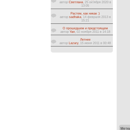
автор
Светлана
, 25 октября 2020 в
13:05
Растем, как никак :)
автор
sadhaka
, 14 февраля 2013 в
15:21
О прошедшем и предстоящем
автор
Yan
, 02 ноября 2011 в 14:18
Летнее
автор
Lazary
, 15 июня 2011 в 00:48
Метк