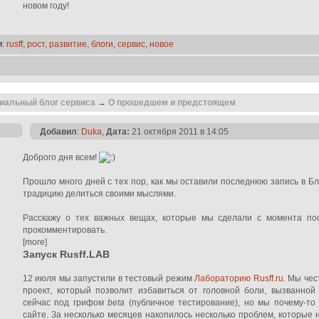
новом году!
и
:
rusff
,
рост
,
развитие
,
блоги
,
сервис
,
новое
иальный блог сервиса
→
О прошедшем и предстоящем
Добавил
:
Duka
,
Дата:
21 октября 2011 в 14:05
Доброго дня всем!
Прошло много дней с тех пор, как мы оставили последнюю запись в Б
традицию делиться своими мыслями.
Расскажу о тех важных вещах, которые мы сделали с момента по
прокомментировать.
[more]
Запуск Rusff.LAB
12 июля мы запустили в тестовый режим
Лабораторию Rusff.ru
. Мы чес
проект, который позволит избавиться от головной боли, вызванной
сейчас под грифом
beta
(публичное тестирование), но мы почему-то 
сайте. За несколько месяцев накопилось несколько проблем, которые 