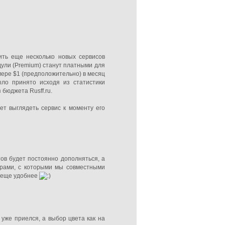
ить еще несколько новых сервисов
дули (Premium) станут платными для
змере $1 (предположительно) в месяц
ыло принято исходя из статистики
бюджета Rusff.ru.
ет выглядеть сервис к моменту его
тов будет постоянно дополняться, а
ерами, с которыми мы совместными
о еще удобнее
 уже приелся, а выбор цвета как на