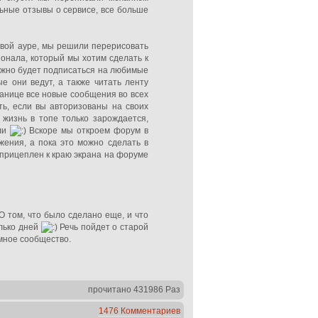
ные отзывы о сервисе, все больше
вой ауре, мы решили перерисовать
ионала, который мы хотим сделать к
ожно будет подписаться на любимые
е они ведут, а также читать ленту
ранице все новые сообщения во всех
ть, если вы авторизованы на своих
 жизнь в топе только зарождается,
сли
Вскоре мы откроем форум в
жения, а пока это можно сделать в
 прицеплен к краю экрана на форуме
О том, что было сделано еще, и что
олько дней
Речь пойдет о старой
мное сообщество.
прочитано 431986 Раз
1476 Комментариев