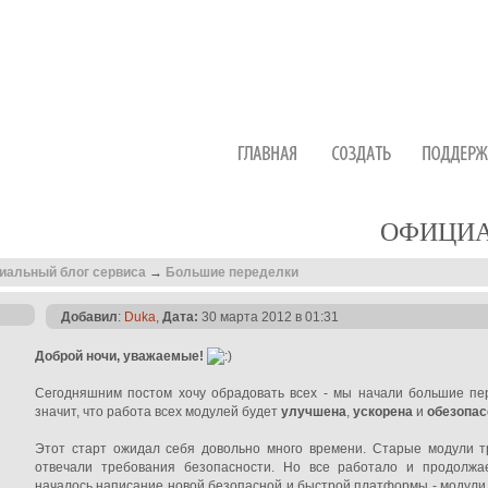
ОФИЦИА
иальный блог сервиса
→
Большие переделки
Добавил
:
Duka
,
Дата:
30 марта 2012 в 01:31
Доброй ночи, уважаемые!
Сегодняшним постом хочу обрадовать всех - мы начали большие пе
значит, что работа всех модулей будет
улучшена
,
ускорена
и
обезопас
Этот старт ожидал себя довольно много времени. Старые модули т
отвечали требования безопасности. Но все работало и продолжа
началось написание новой безопасной и быстрой платформы - модули 