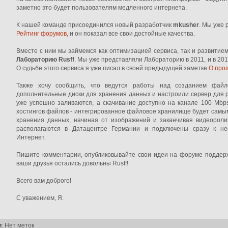
заметно это будет пользователям медленного интернета.
К нашей команде присоединился новый разработчик
mkusher
. Мы уже 
Рейтинг форумов
, и он показал все свои достойные качества.
Вместе с ним мы займемся как оптимизацией сервиса, так и развитие
Лабораторию Rusff
. Мы уже представляли Лабораторию в 2011, и в 20
О судьбе этого сервиса я уже писал в своей предыдущей заметке
О про
Также хочу сообщить, что ведутся работы над созданием фай
дополнительные диски для хранения данных и настроили сервер для 
уже успешно заливаются, а скачивание доступно на канале 100 Mbps
хостингов файлов - интегрированное файловое хранилище будет сам
хранения данных, начиная от изображений и заканчивая видеорол
располагаются в Датацентре Германии и подключены сразу к не
Интернет.
Пишите комментарии, опубликовывайте свои идеи на форуме поддерж
ваши друзья остались довольны Rusff!
Всего вам доброго!
С уважением, Я.
и
: Нет меток