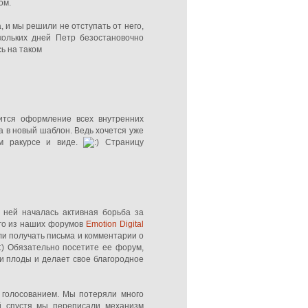
ом.
 и мы решили не отступать от него,
кольких дней Петр безостановочно
ь на таком
чится оформление всех внутренних
а в новый шаблон. Ведь хочется уже
ом ракурсе и виде.
Страницу
в ней началась активная борьба за
ого из наших форумов
Emotion Digital
али получать письма и комментарии о
Обязательно посетите ее форум,
и плоды и делает свое благородное
 голосованием. Мы потеряли много
ей спустя мы переписали механизм