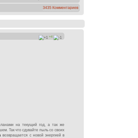
3435 Комментариев
+4
ланами на текущий год, а так же
ем. Так что сдувайте пыль со своих
а
возвращается с новой энергией в