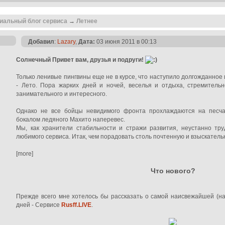
иальный блог сервиса
→
Летнее
Добавил
:
Lazary
,
Дата:
03 июня 2011 в 00:13
Солнечный Привет вам, друзья и подруги!
Только ленивые пингвины еще не в курсе, что наступило долгожданное 
- Лето. Пора жарких дней и ночей, веселья и отдыха, стремитель
занимательного и интересного.
Однако не все бойцы невидимого фронта прохлаждаются на песчан
бокалом ледяного Махито наперевес.
Мы, как хранители стабильности и стражи развития, неустанно тру
любимого сервиса. Итак, чем порадовать столь почтенную и взыскательн
[more]
Что нового?
Прежде всего мне хотелось бы рассказать о самой наисвежайшей (н
дней - Сервисе
Rusff.LIVE
.