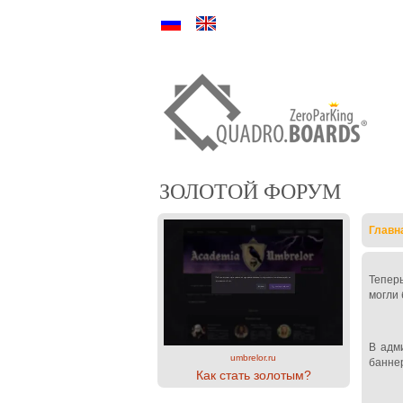
Ру
En
ЗОЛОТОЙ ФОРУМ
Главн
Тепер
могли 
В адм
umbrelor.ru
баннер
Как стать золотым?