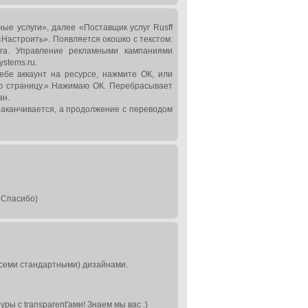
е услуги», далее «Поставщик услуг Rusff
«Настроить». Появляется окошко с текстом:
га. Управление рекламными кампаниями
stems.ru.
ебе аккаунт на ресурсе, нажмите ОК, или
ую страницу.» Нажимаю ОК. Перебрасывает
ан.
 заканчивается, а продолжение с переводом
. Спасибо)
всеми стандартными) дизайнами.
ры с transparent'ами! Знаем мы вас :)