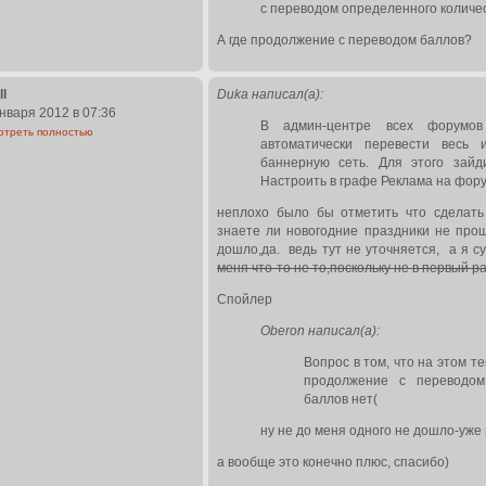
с переводом определенного количес
А где продолжение с переводом баллов?
ll
Duka написал(а):
нваря 2012 в 07:36
В админ-центре всех форумов
отреть полностью
автоматически перевести весь
баннерную сеть. Для этого зайд
Настроить в графе Реклама на фору
неплохо было бы отметить что сделат
знаете ли новогодние праздники не прош
дошло,да. ведь тут не уточняется, а я с
меня что-то не то,поскольку не в первый ра
Спойлер
Oberon написал(а):
Вопрос в том, что на этом те
продолжение с переводом
баллов нет(
ну не до меня одного не дошло-уже
а вообще это конечно плюс, спасибо)