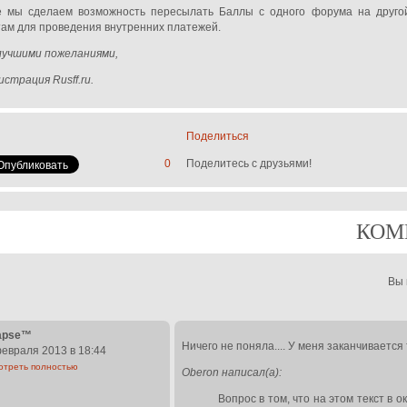
е мы сделаем возможность пересылать Баллы с одного форума на другой
там для проведения внутренних платежей.
лучшими пожеланиями,
страция Rusff.ru.
Поделиться
0
Поделитесь с друзьями!
КОМ
Вы
lapse™
Ничего не поняла.... У меня заканчивается т
евраля 2013 в 18:44
отреть полностью
Oberon написал(а):
Вопрос в том, что на этом текст в 