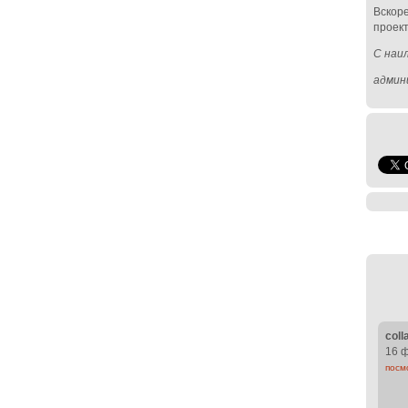
Вскор
проек
С наи
админи
col
16 ф
посм