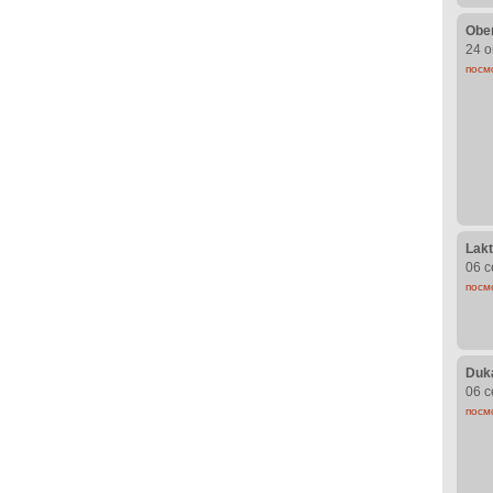
Obe
24 о
посм
Lakt
06 с
посм
Duk
06 с
посм