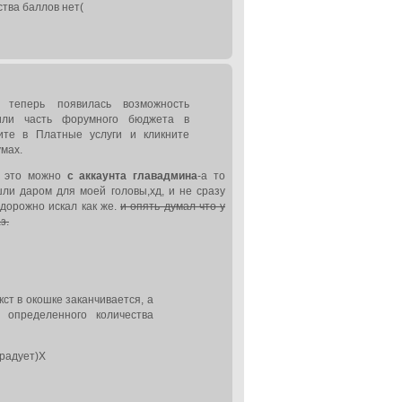
тва баллов нет(
 теперь появилась возможность
 или часть форумного бюджета в
ите в Платные услуги и кликните
мах.
ь это можно
с аккаунта главадмина
-а то
ли даром для моей головы,хд, и не сразу
удорожно искал как же.
и опять думал что у
з.
кст в окошке заканчивается, а
 определенного количества
 радует)Х