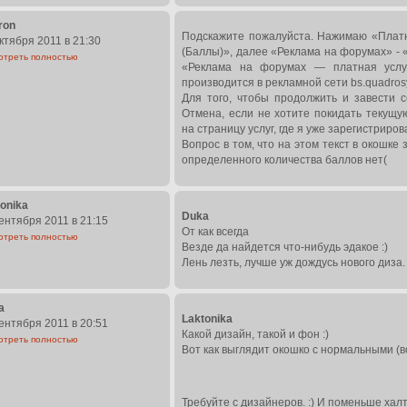
ron
Подскажите пожалуйста. Нажимаю «Платны
ктября 2011 в 21:30
(Баллы)», далее «Реклама на форумах» - 
отреть полностью
«Реклама на форумах — платная услу
производится в рекламной сети bs.quadrosy
Для того, чтобы продолжить и завести с
Отмена, если не хотите покидать текущ
на страницу услуг, где я уже зарегистриров
Вопрос в том, что на этом текст в окошке
определенного количества баллов нет(
onika
Duka
ентября 2011 в 21:15
От как всегда
отреть полностью
Везде да найдется что-нибудь эдакое :)
Лень лезть, лучше уж дождусь нового диза
a
Laktonika
ентября 2011 в 20:51
Какой дизайн, такой и фон :)
отреть полностью
Вот как выглядит окошко с нормальными (
Требуйте с дизайнеров. :) И поменьше халту