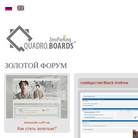
Ру
En
ЗОЛОТОЙ ФОРУМ
сообщество Black Andrew
kakaotalk.rusff.me
Как стать золотым?