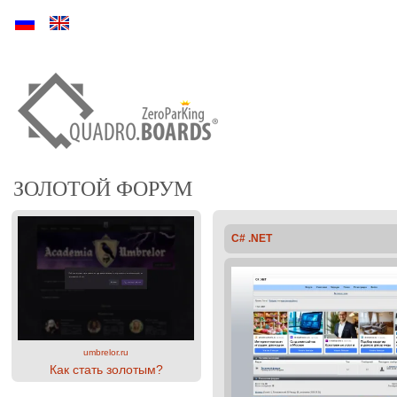
Ру
En
ЗОЛОТОЙ ФОРУМ
C# .NET
umbrelor.ru
Как стать золотым?