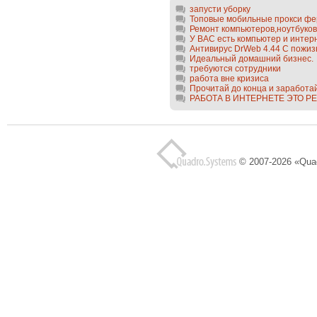
запусти уборку
Топовые мобильные прокси ферм
Ремонт компьютеров,ноутбуков 
У ВАС есть компьютер и интерне
Антивирус DrWeb 4.44 C пожизн
Идеальный домашний бизнес.
требуются сотрудники
работа вне кризиса
Прочитай до конца и заработа
РАБОТА В ИНТЕРНЕТЕ ЭТО РЕА
© 2007-2026 «Qua