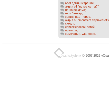
блог администрации;
акция o1 "ну где же ты?"
наша реклама;
наш баннер;
заявки партнеров;
акция о3 "monsters deprived of f
сюжет;
список способностей;
правила;
замечания, удаления;
© 2007-2026 «Qua