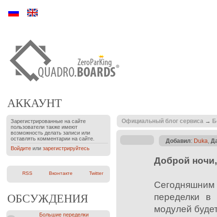
Ру
En
АККАУНТ
Официальный блог сервиса
→
Б
Зарегистрированные на сайте
пользователи также имеют
возможность делать записи или
оставлять комментарии на сайте.
Добавил
:
Duka
,
Д
Войдите
или
зарегистрируйтесь
Доброй ночи
RSS
Вконтакте
Twitter
Сегодняшним 
переделки в 
ОБСУЖДЕНИЯ
модулей буде
Большие переделки