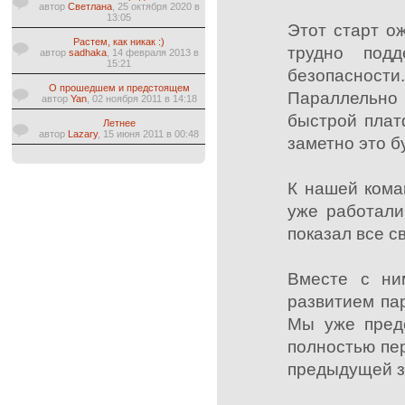
автор
Светлана
, 25 октября 2020 в
13:05
Этот старт о
Растем, как никак :)
трудно подд
автор
sadhaka
, 14 февраля 2013 в
15:21
безопаснос
О прошедшем и предстоящем
Параллельно
автор
Yan
, 02 ноября 2011 в 14:18
быстрой плат
Летнее
автор
Lazary
, 15 июня 2011 в 00:48
заметно это б
К нашей кома
уже работали
показал все с
Вместе с ни
развитием па
Мы уже предс
полностью пер
предыдущей 