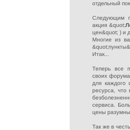
отдельный пок
Следующим п
акция &quot;
Л
цен&quot; ) и
Многие из ва
&quot;пункты&
Итак...
Теперь все п
своих форума
для каждого 
ресурса, что
безболезненн
сервиса. Бол
цены разумны 
Так же в чест