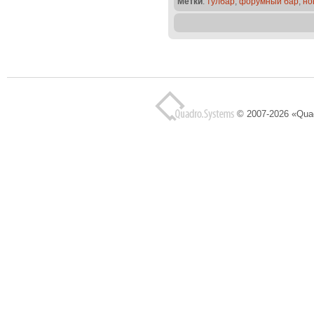
Метки
:
тулбар
,
форумный бар
,
но
© 2007-2026 «Qua