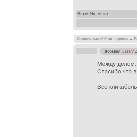
Метки
: Нет меток
Официальный блог сервиса
→
Р
Добавил
:
Lazary
,
Между делом,
Спасибо что 
Все кликабел