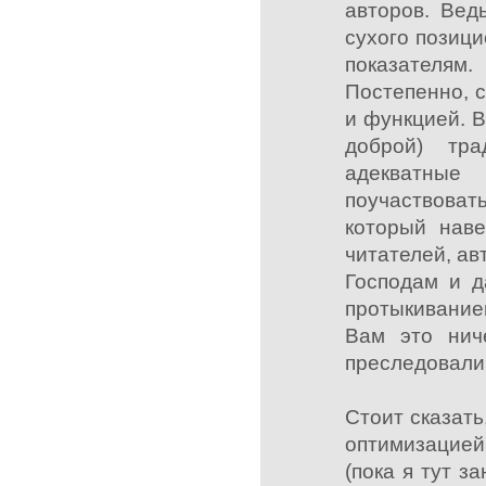
авторов. Вед
сухого позиц
показателям.
Постепенно, 
и функцией. В
доброй) тр
адекватные
поучаствова
который наве
читателей, ав
Господам и 
протыкивание
Вам это нич
преследовали
Стоит сказать
оптимизацией
(пока я тут з