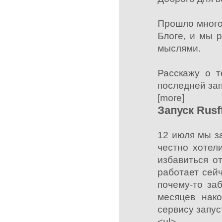
Прошло много 
Блоге, и мы 
мыслями.
Расскажу о 
последней зап
[more]
Запуск Rusf
12 июля мы з
честно хотел
избавиться о
работает сей
почему-то заб
месяцев нако
сервису запус
<ul>