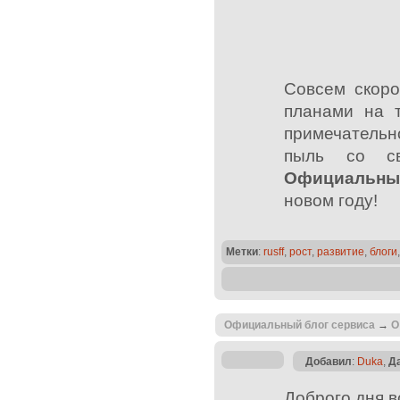
Совсем скор
планами на 
примечательн
пыль со св
Официальны
новом году!
Метки
:
rusff
,
рост
,
развитие
,
блоги
Официальный блог сервиса
→
О
Добавил
:
Duka
,
Д
Доброго дня 