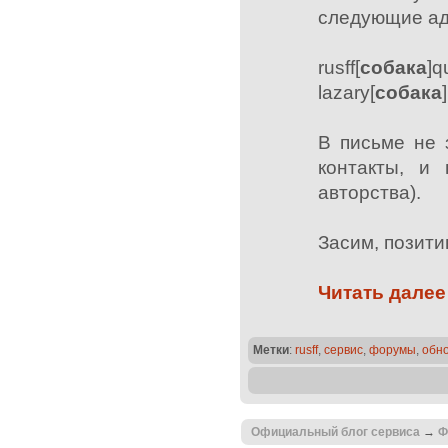
следующие ад
rusff[
собака
]q
lazary[
собака
В письме не 
контакты, и
авторства).
Засим, позит
Читать далее
Метки
:
rusff
,
сервис
,
форумы
,
обн
Официальный блог сервиса
→
Ф