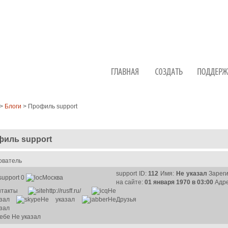
>
Блоги
> Профиль support
иль support
ователь
support
ID:
112
Имя:
Не указал
Зарег
0
Москва
на сайте:
01 января 1970 в 03:00
Адр
нтакты
http://rusff.ru/
Не
зал
Не указал
Не
Друзья
зал
себе
Не указал