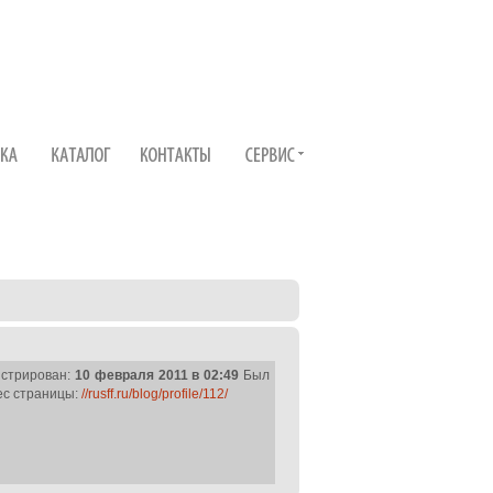
истрирован:
10 февраля 2011 в 02:49
Был
ес страницы:
//rusff.ru/blog/profile/112/