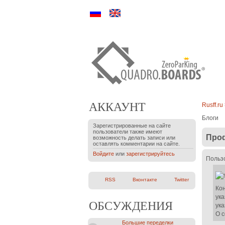
Ру
En
АККАУНТ
Rusff.ru
Блоги
Зарегистрированные на сайте
пользователи также имеют
Проф
возможность делать записи или
оставлять комментарии на сайте.
Войдите
или
зарегистрируйтесь
Польз
RSS
Вконтакте
Twitter
Ко
ука
ОБСУЖДЕНИЯ
ука
О 
Большие переделки