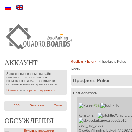
Ру
En
АККАУНТ
Rusff.ru
>
Блоги
> Профиль Pulse
Блоги
Зарегистрированные на сайте
пользователи также имеют
Профиль Pulse
возможность делать записи или
оставлять комментарии на сайте.
Войдите
или
зарегистрируйтесь
Пользователь
+32
НиНо
RSS
Вконтакте
Twitter
Контакты
http://emdiart.r
ОБСУЖДЕНИЯ
darkapocalypse2012
user_my_blogs
О себе
All rights fucked. © 1987
Большие переделки