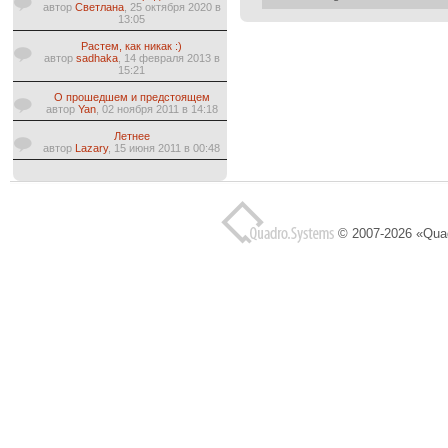
автор
Светлана
, 25 октября 2020 в
13:05
Растем, как никак :)
автор
sadhaka
, 14 февраля 2013 в
15:21
О прошедшем и предстоящем
автор
Yan
, 02 ноября 2011 в 14:18
Летнее
автор
Lazary
, 15 июня 2011 в 00:48
© 2007-2026 «Qua