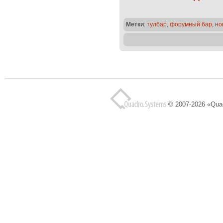
Метки
:
тулбар
,
форумный бар
,
но
© 2007-2026 «Qua