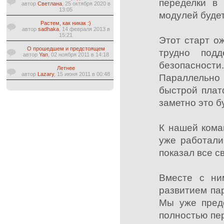
переделки в 
автор
Светлана
, 25 октября 2020 в
13:05
модулей буде
Растем, как никак :)
автор
sadhaka
, 14 февраля 2013 в
15:21
Этот старт о
О прошедшем и предстоящем
трудно подд
автор
Yan
, 02 ноября 2011 в 14:18
безопаснос
Летнее
автор
Lazary
, 15 июня 2011 в 00:48
Параллельно
быстрой плат
заметно это б
К нашей кома
уже работали
показал все с
Вместе с ни
развитием па
Мы уже предс
полностью пер