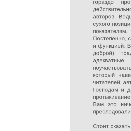
гораздо про
действитель
авторов. Вед
сухого позиц
показателям.
Постепенно, 
и функцией. В
доброй) тр
адекватные
поучаствова
который наве
читателей, ав
Господам и 
протыкивание
Вам это нич
преследовали
Стоит сказать