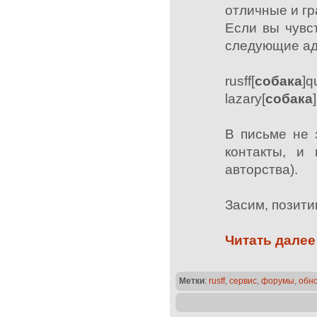
отличные и гр
Если вы чувст
следующие ад
rusff[
собака
]q
lazary[
собака
В письме не 
контакты, и
авторства).
Засим, позит
Читать далее
Метки
:
rusff
,
сервис
,
форумы
,
обн