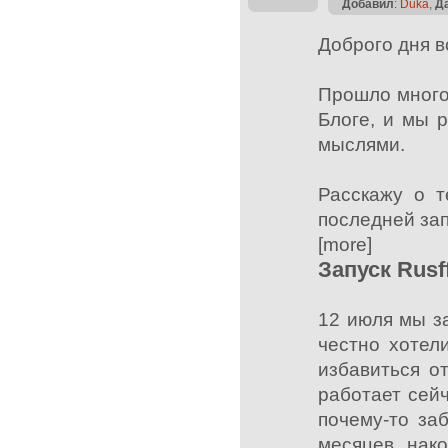
Добавил
:
Duka
,
Д
Доброго дня 
Прошло много 
Блоге, и мы 
мыслями.
Расскажу о 
последней зап
[more]
Запуск Rusf
12 июля мы з
честно хотел
избавиться о
работает сей
почему-то заб
месяцев нако