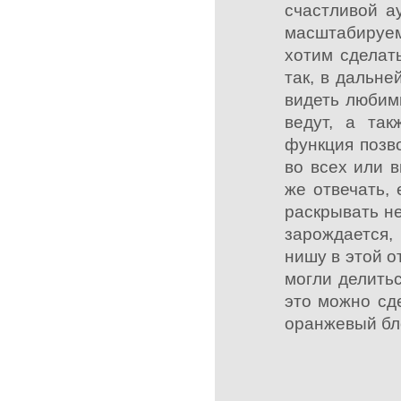
счастливой а
масштабируем
хотим сделат
так, в дальн
видеть любим
ведут, а та
функция позв
во всех или 
же отвечать,
раскрывать не
зарождается,
нишу в этой 
могли делить
это можно сде
оранжевый бл