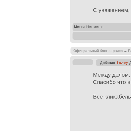
С уважением, 
Метки
: Нет меток
Официальный блог сервиса
→
Р
Добавил
:
Lazary
,
Между делом,
Спасибо что 
Все кликабел