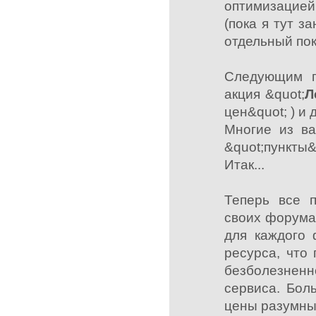
оптимизацией
(пока я тут з
отдельный пок
Следующим п
акция &quot;
Л
цен&quot; ) и
Многие из ва
&quot;пункты&
Итак...
Теперь все п
своих форума
для каждого 
ресурса, что
безболезненн
сервиса. Бол
цены разумны 