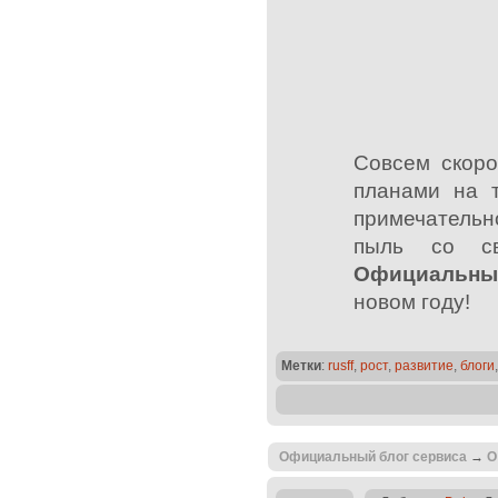
Совсем скор
планами на 
примечательн
пыль со св
Официальны
новом году!
Метки
:
rusff
,
рост
,
развитие
,
блоги
Официальный блог сервиса
→
О