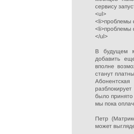
сервису запус
<ul>
<li>проблемы 
<li>проблемы 
</ul>
В будущем м
добавить еще
вполне возмо
станут платны
Абонентская
разблокирует
было принято 
мы пока оплач
Петр (Матрик
может выгляде