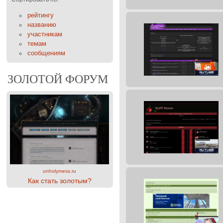
рейтингу
названию
участникам
темам
сообщениям
ЗОЛОТОЙ ФОРУМ
unholymess.ru
Как стать золотым?