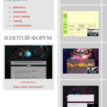
рейтингу
названию
участникам
темам
сообщениям
ЗОЛОТОЙ ФОРУМ
unholymess.ru
Как стать золотым?