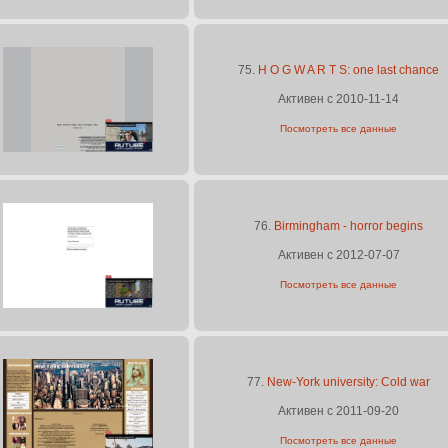
75.
H O G W A R T S: one last chance
Активен с 2010-11-14
Посмотреть все данные
76.
Birmingham - horror begins
Активен с 2012-07-07
Посмотреть все данные
77.
New-York university: Сold war
Активен с 2011-09-20
Посмотреть все данные