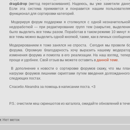
drag&drop
(метод перетаскивания). Надеюсь, вы уже заметили данн
Если эта система приживется и понравится нашим пользователя
функционал для сортировки категорий.
Модерируя форум поддержки я столкнулся с одной незначительной
недоработкой — при редактирование групп тем (закрытие, выделени
было выделить все темы разом. Поработав в таком режиме 10 минут я
все темы можно выделить одной кнопкой, также, как в личных сообщени
Модерированием я тоже занялся не спроста. Сегодня мы провели б
форума. Огромную благодарность хочу выразить нашему модерат
изменения форума и помогла в его реализации. На наш взгляд, тепе
проще и удобнее. Свой отзыв вы можете оставить в
данной теме
.
В дополнение к новости о сортировке форумов скажу, что мы пла
нагрузки форумов лишними скриптами путем введения долгожданного
следующих постах.
Спасибо Aleandra за помощь в написании поста. <3
P.S.: очистили кеш скриншотов из каталога, ожидайте обновлений в тече
и
: Нет меток