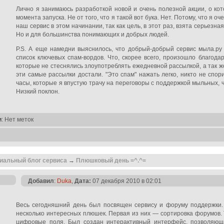
Лично я занимаюсь разработкой новой и очень полезной акции, о кот
момента запуска. Не от того, что я такой вот бука. Нет. Потому, что я 
наш сервис в этом начинании, так как цель, в этот раз, взята серьезна
Но и для большинства понимающих и добрых людей.
P.S. А еще намедни выяснилось, что добрый-добрый сервис мыла.ру
список ключевых спам-вордов. Что, скорее всего, произошло благод
которые не стеснялись злоупотреблять ежедневной рассылкой, а так 
эти самые рассылки достали. "Это спам" нажать легко, никто не спо
часы, которые я впустую трачу на переговоры с поддержкой мыльных, 
Низкий поклон.
и
: Нет меток
иальный блог сервиса
→
Плюшковый день =^.^=
Добавил
:
Duka
,
Дата:
07 декабря 2010 в 02:01
Весь сегодняшний день был посвящен сервису и форуму поддержки.
несколько интересных плюшек. Первая из них — сортировка форумов. 
цифровые поля. Был создан интерактивный интерфейс, позволяю