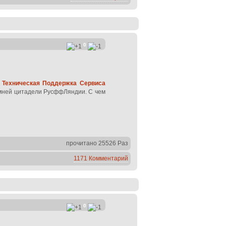
0
)
Техническая Поддержка Сервиса
имней цитадели РусффЛяндии. С чем
прочитано 25526 Раз
1171 Комментарий
0