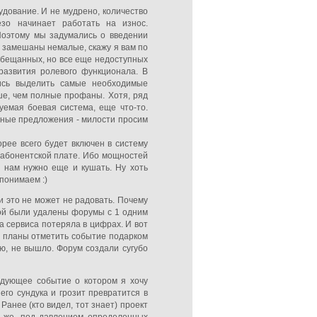
дование. И не мудрено, количество
езо начинает работать на износ.
Поэтому мы задумались о введении
т замешаны немалые, скажу я вам по
 обещанных, но все еще недоступных
развития ролевого функционала. В
ись выделить самые необходимые
чше, чем полные профаны. Хотя, ряд
руемая боевая система, еще что-то.
енные предложения - милости просим
ее всего будет включен в систему
й абонентской плате. Ибо мощностей
 нам нужно еще и кушать. Ну хоть
 понимаем :)
и это не может не радовать. Почему
орой были удалены форумы с 1 одним
а сервиса потеряла в цифрах. И вот
ли планы отметить событие подарком
ию, не вышло. Форум создали сугубо
едующее событие о котором я хочу
его сундука и грозит превратится в
Ранее (кто видел, тот знает) проект