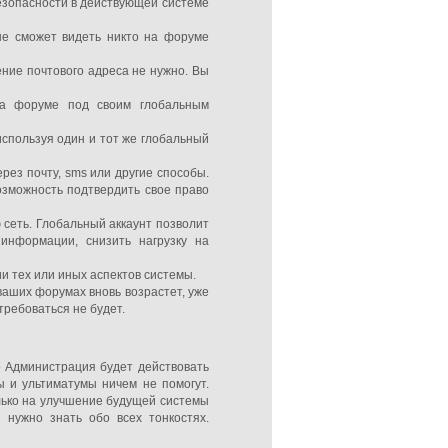
безопасности в действующей системе
не сможет видеть никто на форуме
ние почтового адреса не нужно. Вы
на форуме под своим глобальным
используя один и тот же глобальный
рез почту, sms или другие способы.
озможность подтвердить свое право
 сеть. Глобальный аккаунт позволит
информации, снизить нагрузку на
 тех или иных аспектов системы.
ваших форумах вновь возрастет, уже
требоваться не будет.
то Администрация будет действовать
ы и ультиматумы ничем не помогут.
лько на улучшение будущей системы
 нужно знать обо всех тонкостях.