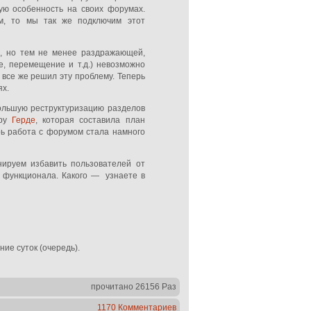
ую особенность на своих форумах.
м, то мы так же подключим этот
, но тем не менее раздражающей,
е, перемещение и т.д.) невозможно
 все же решил эту проблему. Теперь
ях.
ольшую реструктуризацию разделов
ору
Герде
, которая составила план
рь работа с форумом стала намного
нируем избавить пользователей от
 функционала. Какого — узнаете в
ние суток (очередь).
прочитано 26156 Раз
1170 Комментариев