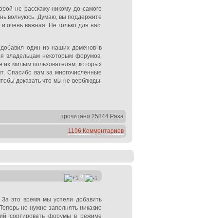
орой не расскажу никому до самого
очень волнуюсь. Думаю, вы поддержите
я и очень важная. Не только для нас.
 добавил один из наших доменов в
аря владельцам некоторым форумов,
же их милым пользователям, которых
рит. Спасибо вам за многочисленные
чтобы доказать что мы не верблюды.
прочитано 25844 Раза
1196 Комментариев
0
 За это время мы успели добавить
Теперь не нужно заполнять никакие
щий сортировать форумы в режиме