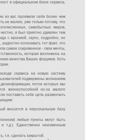
пост в официальном блоге сервиса,
ие из вас проявили себя более чем
ть не жалею, уже только потому, что
огочисленных, самобытных миров,
честно, я был приятно удивлен тем
гда с иронией, скупо, подробно, но
, радостно осознавать тот факт, что
или самое сокровенное - свои мечты,
етственность, которая возложена на
ению качества Ваших форумов. Хоть
ории.
реходе сервиса на новую систему
ользователей подвержены волнениям
 дезинформации, поток которых мы
тся жизнеспособной из-за малого
ли поставить себе цель развенчать
дующим:
рый вносится в персональную базу
логином) любые пункты могут быть
 и т.д.). Единственно неизменным
 т.е. сделать закрытой.