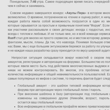
Понедельник,
7:46
утра. Самое подходящее время писать очередной 
чем я сейчас и занимаюсь.
Совсем недавно завершился конкурс «
Акулы Пера
» в котором мног
великолепно. О времени, потраченном на чтение и оценку работ, я ничу
каждая работа явила собой возможность погрузится в один из мн
которые скрываются за простым и привычным понятием "Форум". Если 
как участники рассказывали о своих детищах: иногда с гордостью, ино
всегда с теплом и любовью. И не только мне, но и всей команде сервиса
Rusff
стал для многих не просто сервисом, но и местом которому довер
фантазии, мысли, планы. Да так, что навсегда. Понимая большую отв
нас Вами, мы с еще большим энтузиазмом беремся за работу по улучш
и не каждая наша разработка сразу приходится по вкусу широкой аудит
Непростая ситуация складывается вокруг новостей о скором пе
аккаунтов, регистрации и авторизации на форумах. Большинство из п
которые явили место быть под действием многочисленных выдумок и
никак не можем контролировать. Во многом, эта проблема остае
количества информации и общей невнимательности пользователей. Ес
самые популярные из мифов о системе, то перечень фактов будет сле
Глобальный аккаунт - это шаблон типовой информации кото
форума при авторизации через глобальный логин / пароль.
При внесении шаблона в базу (авторизации под глобальным 
изменены на совершенно другие (Никнэйм, возраст, пароль
остается ваш глобальный логин.
Всю информацию в глобальном профайле можно приватизировать,