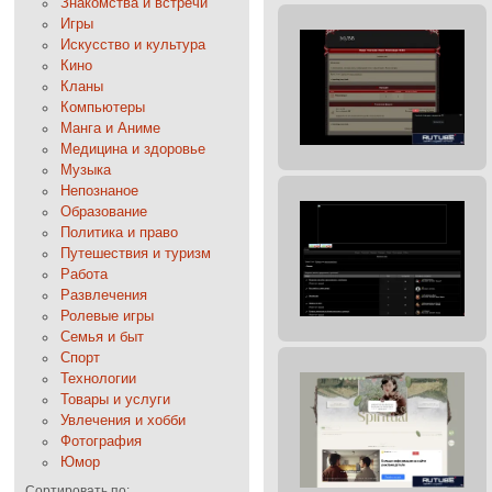
Знакомства и встречи
Игры
Искусство и культура
Кино
Кланы
Компьютеры
Манга и Аниме
Медицина и здоровье
Музыка
Непознаное
Образование
Политика и право
Путешествия и туризм
Работа
Развлечения
Ролевые игры
Семья и быт
Спорт
Технологии
Товары и услуги
Увлечения и хобби
Фотография
Юмор
Сортировать по: