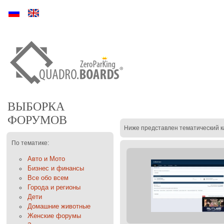
Ру
En
ВЫБОРКА
ФОРУМОВ
Ниже представлен тематический к
По тематике:
Авто и Мото
Бизнес и финансы
Все обо всем
Города и регионы
Дети
Домашние животные
Женские форумы