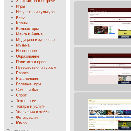
Знакомства и встречи
Игры
Искусство и культура
Кино
Кланы
Компьютеры
Манга и Аниме
Медицина и здоровье
Музыка
Непознаное
Образование
Политика и право
Путешествия и туризм
Работа
Развлечения
Ролевые игры
Семья и быт
Спорт
Технологии
Товары и услуги
Увлечения и хобби
Фотография
Юмор
Сортировать по: