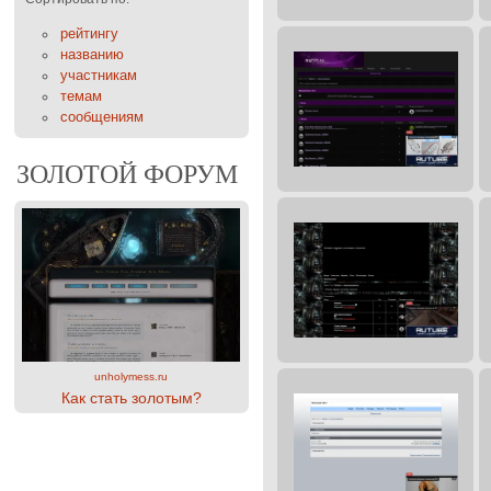
рейтингу
названию
участникам
темам
сообщениям
ЗОЛОТОЙ ФОРУМ
unholymess.ru
Как стать золотым?