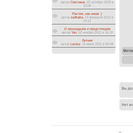
автор
Светлана
, 25 октября 2020 в
13:05
Растем, как никак :)
автор
sadhaka
, 14 февраля 2013 в
15:21
О прошедшем и предстоящем
автор
Yan
, 02 ноября 2011 в 14:18
Летнее
автор
Lazary
, 15 июня 2011 в 00:48
Метк
Вы до
Нет к