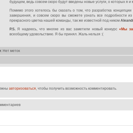
будущем, ведь совсем скоро будут введены новые услуги, о которых я и 
Помимо этого хотелось бы сказать о том, что разработка концепции
завершения, и совсем скоро вы сможете узнать все подробности из 
прекрасного цветка нашей команды, так же известной под ником
Aleand
P.S.
Я надеюсь, что многие из вас заметили новый конкурс
«Мы за
всеобщему удовольствию. Я бы принял. Жаль нельзя :(
и
: Нет меток
лжны
авторизоваться
, чтобы получить возможность комментировать.
омментариев