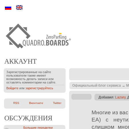
Ру
En
АККАУНТ
Зарегистрированные на сайте
пользователи также имеют
возможность делать записи или
оставлять комментарии на сайте.
Официальный блог сервиса
→
М
Войдите
или
зарегистрируйтесь
Добавил
:
Lazary
,
RSS
Вконтакте
Twitter
Многие из вас
ОБСУЖДЕНИЯ
ЕА) с неути
слишком мног
Большие переделки