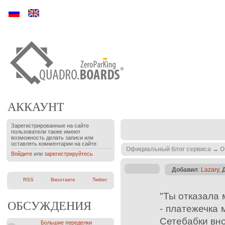
Ру
En
АККАУНТ
Зарегистрированные на сайте
пользователи также имеют
возможность делать записи или
оставлять комментарии на сайте.
Официальный блог сервиса
→
О
Войдите
или
зарегистрируйтесь
Добавил
:
Lazary
,
RSS
Вконтакте
Twitter
"Ты отказала 
ОБСУЖДЕНИЯ
- платежечка 
Сетебабки вно
Большие переделки