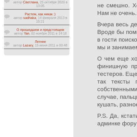
автор
Светлана
, 25 октября 2020 в
не смешно. Х
13:05
Нам не очень.
Растем, как никак :)
автор
sadhaka
, 14 февраля 2013 в
15:21
Вчера весь де
О прошедшем и предстоящем
Вроде бы пом
автор
Yan
, 02 ноября 2011 в 14:18
в гости поиск
Летнее
автор
Lazary
, 15 июня 2011 в 00:48
мы и занимае
О чем еще хо
финишную пр
тестеров. Еще
так тексты 
собственными
случае, пальц
кушать, разно
P.S. Да, кста
админке форум